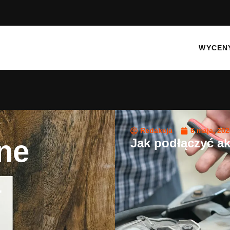
WYCEN
Redakcja
6 maja, 202
ne
Jak podłączyć a
a