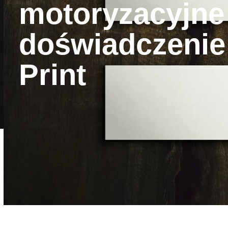
motoryzacyjne
doświadczenie
Print