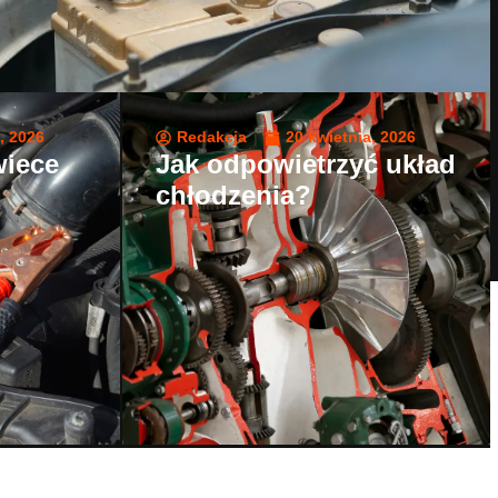
, 2026
Redakcja
20 kwietnia, 2026
wiece
Jak odpowietrzyć układ
chłodzenia?