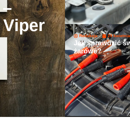
 –
 Viper
Redakcja
29 kwietnia
Jak sprawdzić ś
żarowe?