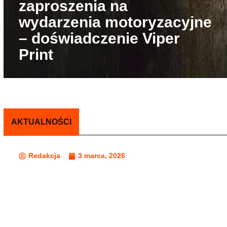
zaproszenia na
wydarzenia motoryzacyjne
– doświadczenie Viper
Print
AKTUALNOŚCI
Redakcja
3 marca, 2026
Jak odpowietrzyć sprzęgło?