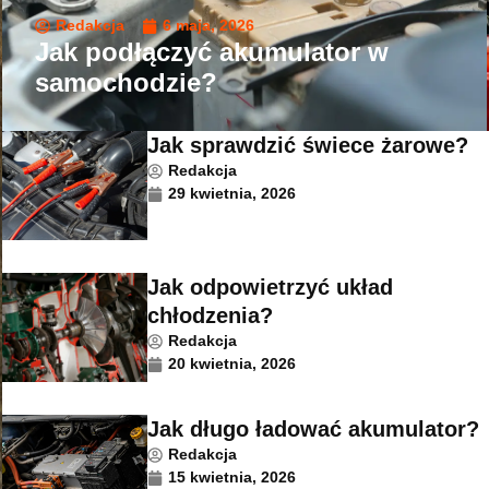
Redakcja
6 maja, 2026
Jak podłączyć akumulator w
samochodzie?
Jak sprawdzić świece żarowe?
Redakcja
29 kwietnia, 2026
Jak odpowietrzyć układ
chłodzenia?
Redakcja
20 kwietnia, 2026
Jak długo ładować akumulator?
Redakcja
15 kwietnia, 2026