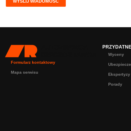
WYŚLIJ WIADOMOŚĆ
PRZYDATNE 
Wyceny
Formularz kontaktowy
Ubezpiecze
Mapa serwisu
Ekspertyzy
Porady