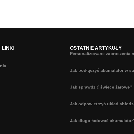
LINKI
OSTATNIE ARTYKUŁY
Personalizowane zaproszenia n
nia
Jak podłączyć akumulator w s
Jak sprawdzić świece żarowe?
Jak odpowietrzyć układ chłodz
Jak długo ładować akumulator