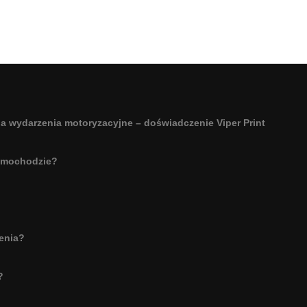
a wydarzenia motoryzacyjne – doświadczenie Viper Print
amochodzie?
enia?
?