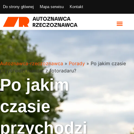
Do strony głównej
Mapa serwisu
Kontakt
Autoznawca-rzeczoznawca
»
Porady
»
Po jakim czasie
przychodzi mandat z fotoradaru?
Po jakim
czasie
przychodzi