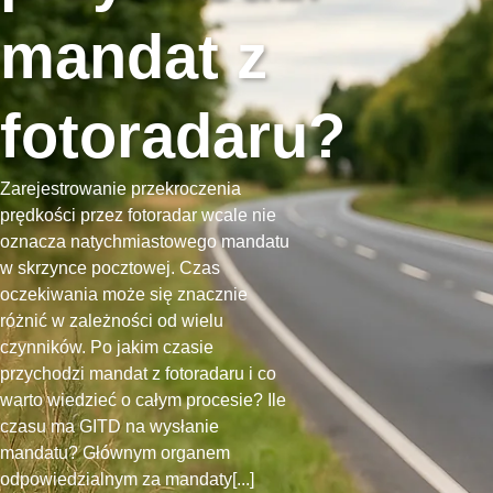
mandat z
fotoradaru?
Zarejestrowanie przekroczenia
prędkości przez fotoradar wcale nie
oznacza natychmiastowego mandatu
w skrzynce pocztowej. Czas
oczekiwania może się znacznie
różnić w zależności od wielu
czynników. Po jakim czasie
przychodzi mandat z fotoradaru i co
warto wiedzieć o całym procesie? Ile
czasu ma GITD na wysłanie
mandatu? Głównym organem
odpowiedzialnym za mandaty[...]