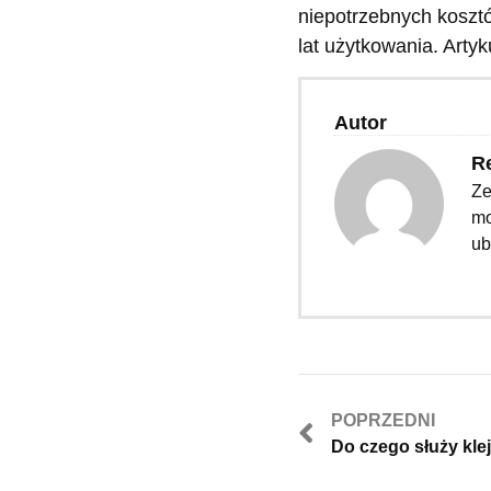
niepotrzebnych koszt
lat użytkowania. Arty
Autor
R
Ze
mo
ub
POPRZEDNI
Do czego służy kle