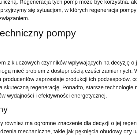
liczną. Regeneracja tych pomp może być korzystna, ale
 przyjrzymy się sytuacjom, w których regeneracja pompy
ozwiązaniem.
 techniczny pompy
ym z kluczowych czynników wpływających na decyzję o j
t mogą mieć problem z dostępnością części zamiennych.
u producentów zaprzestaje produkcji ich podzespołów, c
a skuteczną regenerację. Ponadto, starsze technologie 
ów wydajności i efektywności energetycznej.
ny
 również ma ogromne znaczenie dla decyzji o jej regene
odzenia mechaniczne, takie jak pęknięcia obudowy czy u