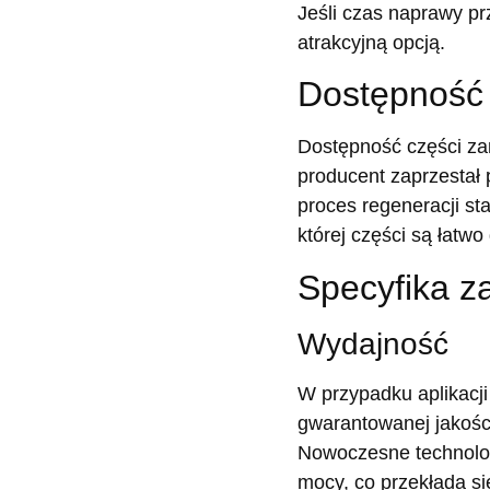
Jeśli czas naprawy pr
atrakcyjną opcją.
Dostępność
Dostępność części zam
producent zaprzestał 
proces regeneracji st
której części są łatw
Specyfika z
Wydajność
W przypadku aplikacj
gwarantowanej jakośc
Nowoczesne technolog
mocy, co przekłada si