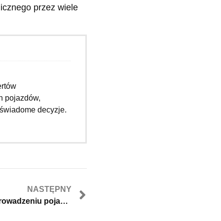
icznego przez wiele
ertów
n pojazdów,
 świadome decyzje.
NASTĘPNY
Problemy ze wzrokiem przy prowadzeniu pojazdu? Sprawdź, czy to nie astygmatyzm!