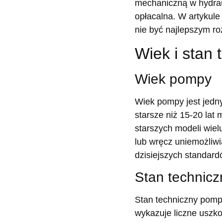
mechaniczną w hydrau
opłacalna. W artykule
nie być najlepszym r
Wiek i stan
Wiek pompy
Wiek pompy jest jedn
starsze niż 15-20 la
starszych modeli wiel
lub wręcz uniemożliwi
dzisiejszych standard
Stan technicz
Stan techniczny pompy
wykazuje liczne uszk