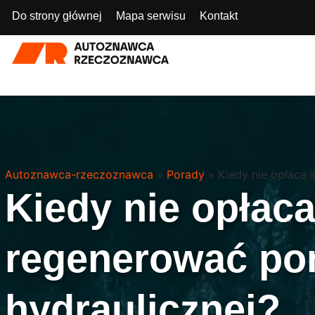
Do strony głównej
Mapa serwisu
Kontakt
Autoznawca-rzeczoznawca
»
Porady
»
Kiedy nie opłaca 
Kiedy nie opłaca
regenerować p
hydraulicznej?