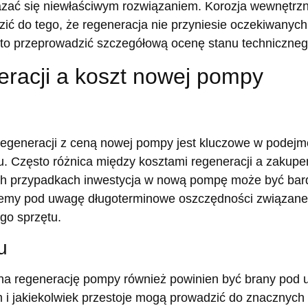
zać się niewłaściwym rozwiązaniem. Korozja wewnętrz
ć do tego, że regeneracja nie przyniesie oczekiwanych
rto przeprowadzić szczegółową ocenę stanu techniczneg
eracji a koszt nowej pompy
egeneracji z ceną nowej pompy jest kluczowe w podejm
. Często różnica między kosztami regeneracji a zakup
ich przypadkach inwestycja w nową pompę może być bard
emy pod uwagę długoterminowe oszczędności związane 
go sprzętu.
u
 na regenerację pompy również powinien być brany pod 
ym i jakiekolwiek przestoje mogą prowadzić do znacznych 