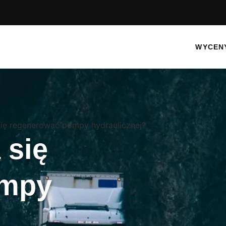
WYCEN
się regenerować pompy hydraulicznej?
 się
ompy