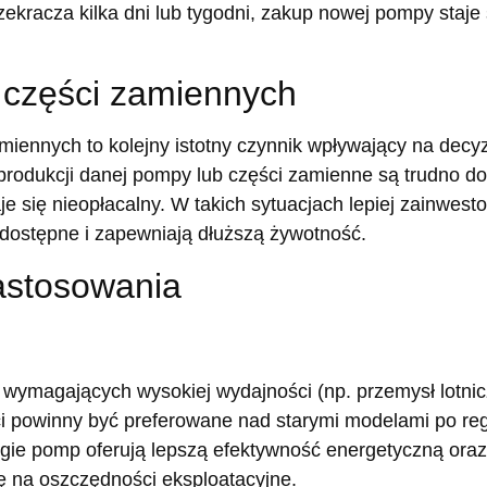
zekracza kilka dni lub tygodni, zakup nowej pompy staje 
 części zamiennych
iennych to kolejny istotny czynnik wpływający na decyzj
produkcji danej pompy lub części zamienne są trudno do
aje się nieopłacalny. W takich sytuacjach lepiej zainwe
o dostępne i zapewniają dłuższą żywotność.
astosowania
i wymagających wysokiej wydajności (np. przemysł lotn
i powinny być preferowane nad starymi modelami po reg
ie pomp oferują lepszą efektywność energetyczną oraz 
ę na oszczędności eksploatacyjne.