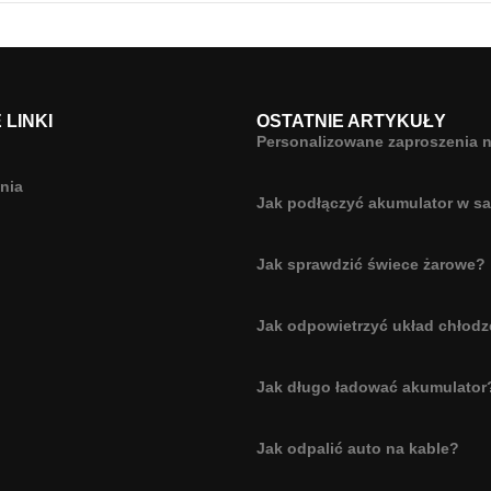
LINKI
OSTATNIE ARTYKUŁY
Personalizowane zaproszenia n
nia
Jak podłączyć akumulator w s
Jak sprawdzić świece żarowe?
Jak odpowietrzyć układ chłodz
Jak długo ładować akumulator
Jak odpalić auto na kable?