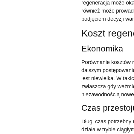
regeneracja może oka
również może prowadzi
podjęciem decyzji wa
Koszt regen
Ekonomika
Porównanie kosztów r
dalszym postępowaniu
jest niewielka. W tak
zwłaszcza gdy weźmi
niezawodnością nowe
Czas przestoj
Długi czas potrzebny
działa w trybie ciągł