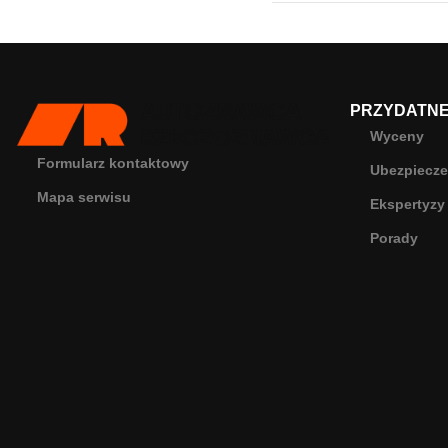
PRZYDATNE 
Wyceny
Formularz kontaktowy
Ubezpiecze
Mapa serwisu
Ekspertyzy
Porady