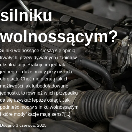
silniku
wolnossącym?
Silniki wolnossące cieszą się opinią
trwałych, przewidywalnych i tanich w
eksploatacji. Brakuje im jednak
jednego – dużej mocy przy niskich
obrotach. Choć nie oferują takich
możliwości jak turbodoładowane
jednostki, to również w ich przypadku
da się uzyskać lepsze osiągi. Jak
podnieść moc w silniku wolnossącym
i które modyfikacje mają sens?[...]
Dodano
3 czerwca, 2025