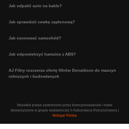
Jak odpalić auto na kable?
Jak sprawdzić cewkę zapłonową?
Jak ozonować samochód?
Jak odpowietrzyć hamulce z ABS?
AJ Filtry rozszerza ofertę filtrów Donaldson do maszyn
rolniczych i budowlanych
Wszelkie prawa zastrzeżone przez licencjonodawców i marki
stowarzyszone w grupie wydawniczej © Autoznawca Rzeczoznawca |
Motogar Polska