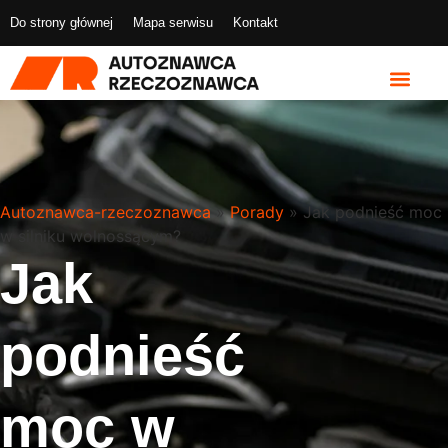
Do strony głównej
Mapa serwisu
Kontakt
Autoznawca-rzeczoznawca
»
Porady
»
Jak podnieść moc
w silniku wolnossącym?
Jak
podnieść
moc w