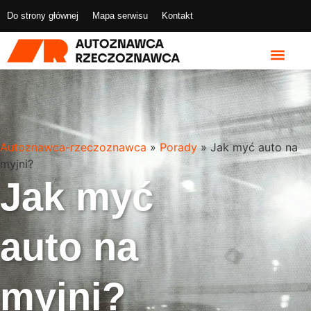
Do strony głównej
Mapa serwisu
Kontakt
Autoznawca-rzeczoznawca
»
Porady
»
Jak myć auto na
myjni?
Jak myć
auto na
myjni?